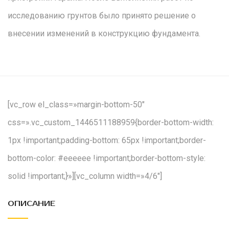
исследованию грунтов было принято решение о
внесении изменений в конструкцию фундамента.
[vc_row el_class=»margin-bottom-50″
css=».vc_custom_1446511188959{border-bottom-width:
1px !important;padding-bottom: 65px !important;border-
bottom-color: #eeeeee !important;border-bottom-style:
solid !important;}»][vc_column width=»4/6″]
ОПИСАНИЕ